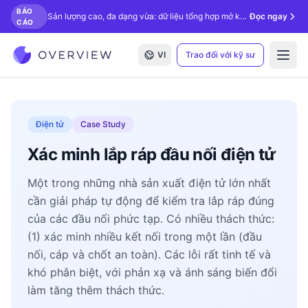
BÁO
Sản lượng cao, đa dạng vừa: dữ liệu tổng hợp mở khóa kiểm tra bằng AI.
Đọc ngay
CÁO
VI
Trao đổi với kỹ sư
Open
Điện tử
Case Study
Xác minh lắp ráp đầu nối điện tử
Một trong những nhà sản xuất điện tử lớn nhất
cần giải pháp tự động để kiểm tra lắp ráp đúng
của các đầu nối phức tạp. Có nhiều thách thức:
(1) xác minh nhiều kết nối trong một lần (đầu
nối, cáp và chốt an toàn). Các lỗi rất tinh tế và
khó phân biệt, với phản xạ và ánh sáng biến đổi
làm tăng thêm thách thức.