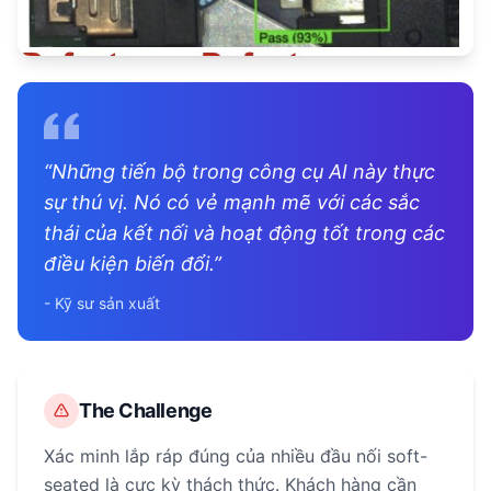
“
Những tiến bộ trong công cụ AI này thực
sự thú vị. Nó có vẻ mạnh mẽ với các sắc
thái của kết nối và hoạt động tốt trong các
điều kiện biến đổi.
”
-
Kỹ sư sản xuất
The Challenge
Xác minh lắp ráp đúng của nhiều đầu nối soft-
seated là cực kỳ thách thức. Khách hàng cần