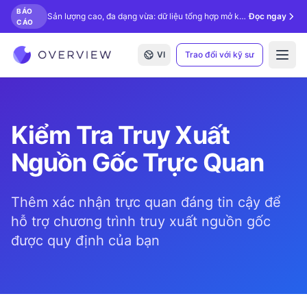
BÁO
Sản lượng cao, đa dạng vừa: dữ liệu tổng hợp mở khóa kiểm tra bằng AI.
Đọc ngay
CÁO
VI
Trao đổi với kỹ sư
Open
Kiểm Tra Truy Xuất
Nguồn Gốc Trực Quan
Thêm xác nhận trực quan đáng tin cậy để
hỗ trợ chương trình truy xuất nguồn gốc
được quy định của bạn