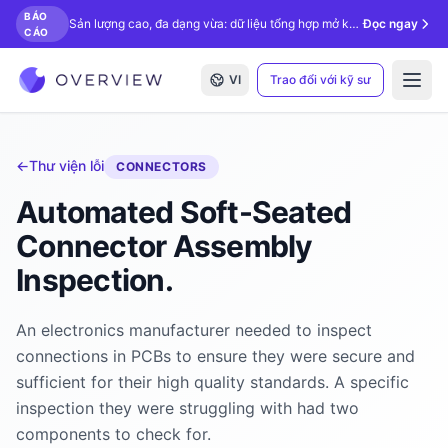
BÁO
Sản lượng cao, đa dạng vừa: dữ liệu tổng hợp mở khóa kiểm tra bằng AI.
Đọc ngay
CÁO
VI
Trao đổi với kỹ sư
Open
←
Thư viện lỗi
CONNECTORS
Automated Soft-Seated
Connector Assembly
Inspection.
An electronics manufacturer needed to inspect
connections in PCBs to ensure they were secure and
sufficient for their high quality standards. A specific
inspection they were struggling with had two
components to check for.