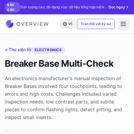
BÁO
Sản lượng cao, đa dạng vừa: dữ liệu tổng hợp mở khóa kiểm tra bằng AI.
Đọc ngay
CÁO
VI
Trao đổi với kỹ sư
Open
←
Thư viện lỗi
ELECTRONICS
Breaker Base Multi-Check
An electronics manufacturerʼs manual inspection of
Breaker Bases involved four touchpoints, leading to
errors and high costs. Challenges included varied
inspection needs, low contrast parts, and subtle
pieces to confirm flashing lights, detect pitting, and
inspect small inserts.