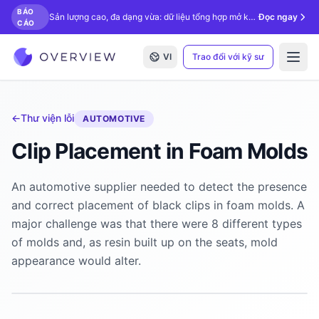
BÁO
Sản lượng cao, đa dạng vừa: dữ liệu tổng hợp mở khóa kiểm tra bằng AI.
Đọc ngay
CÁO
VI
Trao đổi với kỹ sư
Open
←
Thư viện lỗi
AUTOMOTIVE
Clip Placement in Foam Molds
An automotive supplier needed to detect the presence
and correct placement of black clips in foam molds. A
major challenge was that there were 8 different types
of molds and, as resin built up on the seats, mold
appearance would alter.