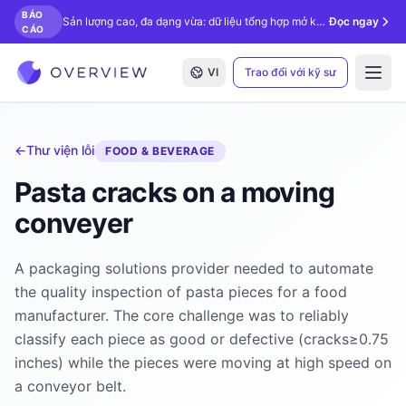
BÁO
Sản lượng cao, đa dạng vừa: dữ liệu tổng hợp mở khóa kiểm tra bằng AI.
Đọc ngay
CÁO
VI
Trao đổi với kỹ sư
Open
←
Thư viện lỗi
FOOD & BEVERAGE
Pasta cracks on a moving
conveyer
A packaging solutions provider needed to automate
the quality inspection of pasta pieces for a food
manufacturer. The core challenge was to reliably
classify each piece as good or defective (cracks≥0.75
inches) while the pieces were moving at high speed on
a conveyor belt.