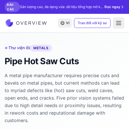
BÁO
Sản lượng cao, đa dạng vừa: dữ liệu tổng hợp mở khóa kiểm tra bằng AI.
Đọc ngay
CÁO
VI
Trao đổi với kỹ sư
Open
←
Thư viện lỗi
METALS
Pipe Hot Saw Cuts
A metal pipe manufacturer requires precise cuts and
bevels on metal pipes, but current methods can lead
to myriad defects like (hot) saw cuts, weld caves,
open ends, and cracks. Five prior vision systems failed
due to high detail needs or proximity issues, resulting
in rework costs and reputational damage with
customers.