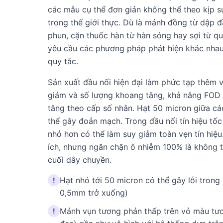
các mẫu cụ thể đơn giản không thể theo kịp s
trong thế giới thực. Dù là mảnh đồng từ dập đ
phun, cặn thuốc hàn từ hàn sóng hay sợi từ q
yêu cầu các phương pháp phát hiện khác nhau
quy tắc.
Sản xuất đầu nối hiện đại làm phức tạp thêm v
giảm và số lượng khoang tăng, khả năng FOD 
tăng theo cấp số nhân. Hạt 50 micron giữa c
thể gây đoản mạch. Trong đầu nối tín hiệu tốc
nhỏ hơn có thể làm suy giảm toàn vẹn tín hiệ
ích, nhưng ngăn chặn ô nhiễm 100% là không th
cuối dây chuyền.
Hạt nhỏ tới 50 micron có thể gây lỗi trong 
!
0,5mm trở xuống)
Mảnh vụn tương phản thấp trên vỏ màu tươ
!