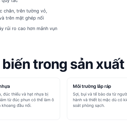
n quy tắc
c chân, trên tường vỏ,
và trên mặt ghép nối
ây rủi ro cao hơn mảnh vụn
biến trong sản xuất 
nhựa
Môi trường lắp ráp
a, đúc thiếu và hạt nhựa bị
Sợi, bụi và tế bào da từ ngườ
iảm từ đúc phun có thể làm ô
hành và thiết bị mặc dù có k
 khoang đầu nối.
soát phòng sạch.