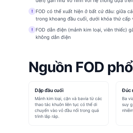
đen) gần như vô hình với hệ thống dựa trê
FOD có thể xuất hiện ở bất cứ đâu: giữa cá
!
trong khoang đầu cuối, dưới khóa thứ cấp 
FOD dẫn điện (mảnh kim loại, viên thiếc) g
!
không dẫn điện
Nguồn FOD phổ 
Dập đầu cuối
Đúc 
Mảnh kim loại, cặn và bavia từ các
Ba vi
thao tác khuôn liên tục có thể di
suy g
chuyển vào vỏ đầu nối trong quá
nhiễm
trình lắp ráp.