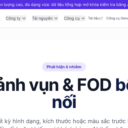
n lượng cao, đa dạng vừa: dữ liệu tổng hợp mở khóa kiểm tra bằng A
Công ty
Tài nguyên
Công cụ
Tài liệu
Công cụ Gen
Phát hiện ô nhiễm
ảnh vụn & FOD
b
nối
ất kỳ hình dạng, kích thước hoặc màu sắc trước