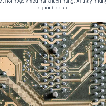
ết nối hoặc khiếu nại khách hàng. AI thấy những
người bỏ qua.