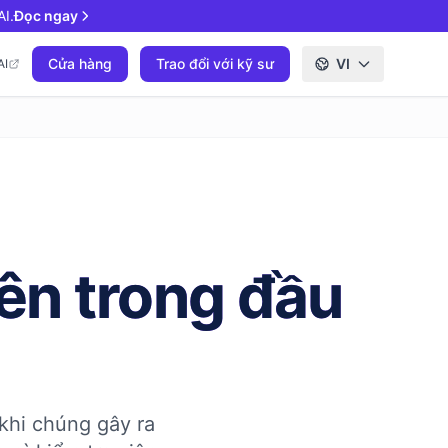
I.
Đọc ngay
Cửa hàng
Trao đổi với kỹ sư
VI
AI
ên trong đầu
 khi chúng gây ra