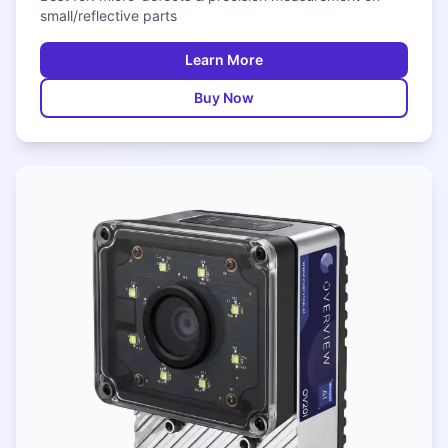
small/reflective parts
Learn More
Buy Now