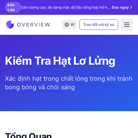
BÁO
Sản lượng cao, đa dạng vừa: dữ liệu tổng hợp mở khóa kiểm tra bằng AI.
Đọc ngay
CÁO
VI
Trao đổi với kỹ sư
Open
Kiểm Tra Hạt Lơ Lửng
Xác định hạt trong chất lỏng trong khi tránh
bong bóng và chói sáng
Tổng Quan