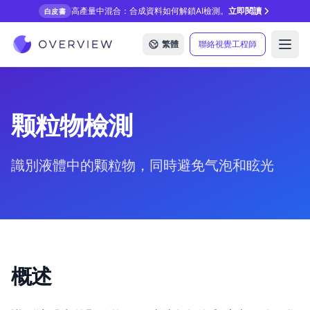
高產量中混合：合成資料如何解鎖AI檢測。
立即閱讀
白皮書
繁體
聯絡視覺工程師
Open
颗粒物檢測
識別液體中的颗粒物，同時避免气泡和眩光
概述