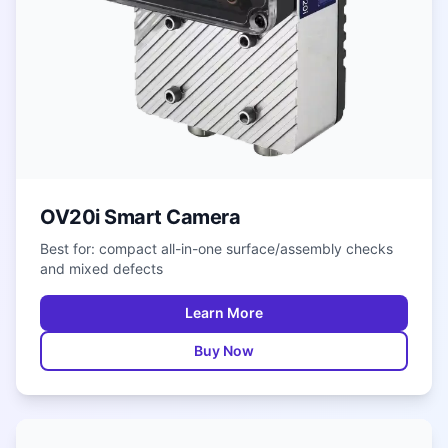
OV20i Smart Camera
Best for: compact all-in-one surface/assembly checks
and mixed defects
Learn More
Buy Now