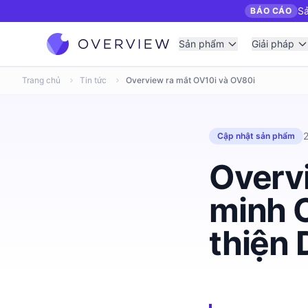
Sả
BÁO CÁO
Sản phẩm
Giải pháp
Trang chủ
Tin tức
Overview ra mắt OV10i và OV80i
2
Cập nhật sản phẩm
Overv
minh 
thiện 