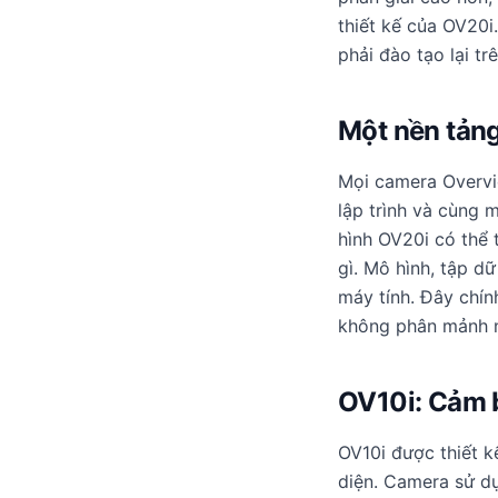
thiết kế của OV20
phải đào tạo lại tr
Một nền tảng
Mọi camera Overvi
lập trình và cùng 
hình OV20i có thể 
gì. Mô hình, tập d
máy tính. Đây chín
không phân mảnh n
OV10i: Cảm b
OV10i được thiết k
diện. Camera sử dụ