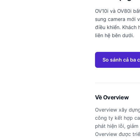
OV10i và OV80i bắ
sung camera mới và
điều khiển. Khách 
liên hệ bên dưới.
So sánh cả ba 
Về Overview
Overview xây dựng 
công ty kết hợp ca
phát hiện lỗi, giả
Overview được triển