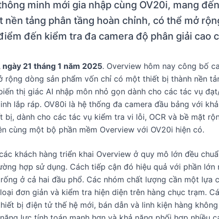
thông minh mới gia nhập cùng OV20i, mang đến
t nền tảng phân tầng hoàn chỉnh, có thể mở rộng
điểm đến kiểm tra đa camera độ phân giải cao ch
, ngày 21 tháng 1 năm 2025
. Overview hôm nay công bố c
ở rộng dòng sản phẩm vốn chỉ có một thiết bị thành nền t
biến thị giác AI nhập môn nhỏ gọn dành cho các tác vụ đạt
inh lắp ráp. OV80i là hệ thống đa camera đầu bảng với khả
t bị, dành cho các tác vụ kiểm tra vi lỗi, OCR và bề mặt rộn
rên cùng một bộ phần mềm Overview với OV20i hiện có.
các khách hàng triển khai Overview ở quy mô lớn đều chuẩ
ường hợp sử dụng. Cách tiếp cận đó hiệu quả với phần lớn
trống ở cả hai đầu phổ. Các nhóm chất lượng cần một lựa c
loại đơn giản và kiểm tra hiện diện trên hàng chục trạm. Cá
thiết bị điện tử thế hệ mới, bán dẫn và linh kiện hàng không
 năng lực tính toán mạnh hơn và khả năng phối hợp nhiều 