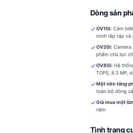
Dòng sản ph
OV10i:
Cảm biến 
minh lắp ráp và 
OV20i:
Camera t
phẩm chủ lực ch
OV80i:
Hệ thống
TOPS, 8.3 MP, d
Một nền tảng 
toàn bộ dòng s
Giá mua một lần
năm
Tình trạng c