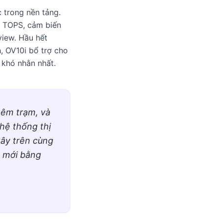
c trong nền tảng.
1 TOPS, cảm biến
view. Hầu hết
h, OV10i bổ trợ cho
 khó nhằn nhất.
hêm trạm, và
hệ thống thị
xây trên cùng
m mới bằng