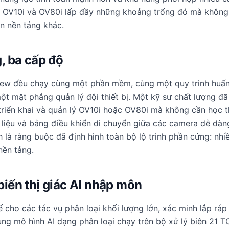
i. OV10i và OV80i lấp đầy những khoảng trống đó mà khôn
ên nền tảng khác.
, ba cấp độ
ew đều chạy cùng một phần mềm, cùng một quy trình huấn
một mặt phẳng quản lý đội thiết bị. Một kỹ sư chất lượng đ
triển khai và quản lý OV10i hoặc OV80i mà không cần học 
ữ liệu và bảng điều khiển di chuyển giữa các camera dễ dàng
h là ràng buộc đã định hình toàn bộ lộ trình phần cứng: nhi
ền tảng.
iến thị giác AI nhập môn
ế cho các tác vụ phân loại khối lượng lớn, xác minh lắp ráp
ng mô hình AI dạng phân loại chạy trên bộ xử lý biên 21 T