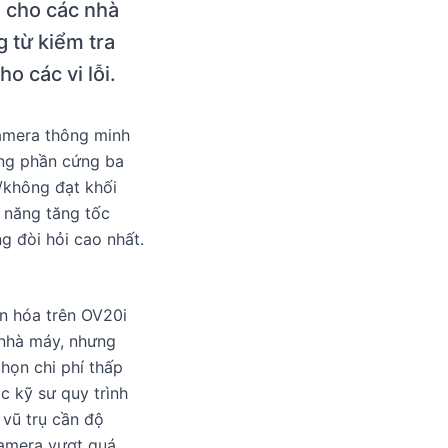
 cho các nhà
 từ kiểm tra
o các vi lỗi.
amera thông minh
ảng phần cứng ba
/không đạt khối
 năng tăng tốc
g đòi hỏi cao nhất.
n hóa trên OV20i
 nhà máy, nhưng
họn chi phí thấp
c kỹ sư quy trình
 vũ trụ cần độ
camera vượt quá