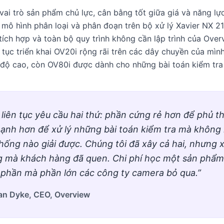
 vai trò sản phẩm chủ lực, cân bằng tốt giữa giá và năng lự
mô hình phân loại và phân đoạn trên bộ xử lý Xavier NX 2
tích hợp và toàn bộ quy trình không cần lập trình của Over
 tục triển khai OV20i rộng rãi trên các dây chuyền của mìn
 độ cao, còn OV80i được dành cho những bài toán kiểm tra
liên tục yêu cầu hai thứ: phần cứng rẻ hơn để phủ t
nh hơn để xử lý những bài toán kiểm tra mà không 
thống nào giải được. Chúng tôi đã xây cả hai, nhưng 
g mà khách hàng đã quen. Chi phí học một sản phẩ
 phần mà phần lớn các công ty camera bỏ qua.”
an Dyke, CEO, Overview