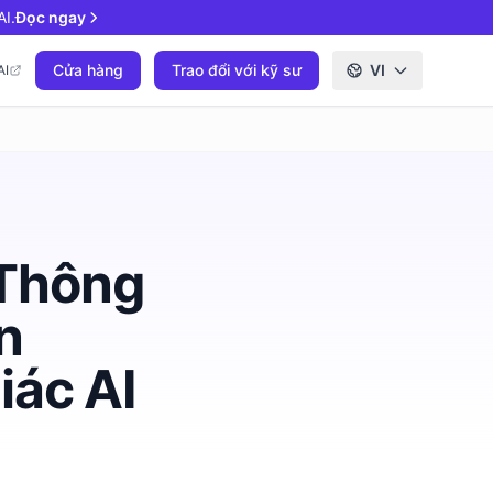
I.
Đọc ngay
Cửa hàng
Trao đổi với kỹ sư
VI
AI
 Thông
n
iác AI