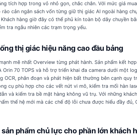
ng tích hợp trong vỏ nhỏ gọn, chắc chắn. Với mức giá mua
ỏ rào cản ngân sách vốn từng giữ thị giác AI ngoài hàng ch
 Khách hàng giờ đây có thể phủ kín toàn bộ dây chuyền bằ
iểm tra ngẫu nhiên các trạm trọng yếu.
ống thị giác hiệu năng cao đầu bảng
 mạnh mẽ nhất Overview từng phát hành. Sản phẩm kết hợp
A Orin 70 TOPS và hỗ trợ triển khai đa camera dưới một log
g OCR, phân đoạn và phát hiện bất thường bên cạnh quy trì
ông cụ phù hợp cho các vết nứt vi mô, kiểm tra mối hàn lase
dẫn và kiểm tra bề mặt hàng không vũ trụ. Với những khách
hẩm thế hệ mới mà các chế độ lỗi chưa được hiểu đầy đủ, 
 sản phẩm chủ lực cho phần lớn khách 