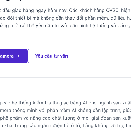
t đầu giao hàng ngay hôm nay. Các khách hàng OV20i hiện
o đội thiết bị mà không cần thay đổi phần mềm, dữ liệu h
hàng mới có thể yêu cầu tư vấn cấu hình hệ thống và báo g
camera
Yêu cầu tư vấn
các hệ thống kiểm tra thị giác bằng AI cho ngành sản xuấ
mera thông minh với phần mềm AI không cần lập trình, giú
m phế phẩm và nâng cao chất lượng ở mọi giai đoạn sản xuấ
 khai trong các ngành điện tử, ô tô, hàng không vũ trụ, thi