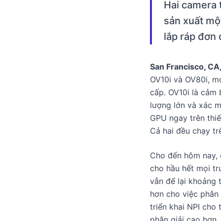
Hai camera 
sản xuất mộ
lắp ráp đơn 
San Francisco, CA
OV10i và OV80i, m
cấp. OV10i là cảm 
lượng lớn và xác m
GPU ngay trên thiế
Cả hai đều chạy t
Cho đến hôm nay, 
cho hầu hết mọi tr
vẫn để lại khoảng 
hơn cho việc phân 
triển khai NPI cho 
phân giải cao hơn,