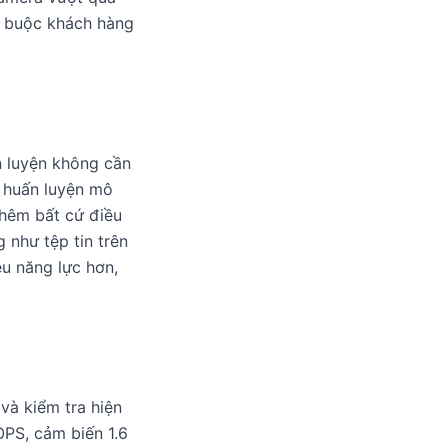
g buộc khách hàng
 luyện không cần
ã huấn luyện mô
thêm bất cứ điều
 như tệp tin trên
ều năng lực hơn,
 và kiểm tra hiện
OPS, cảm biến 1.6