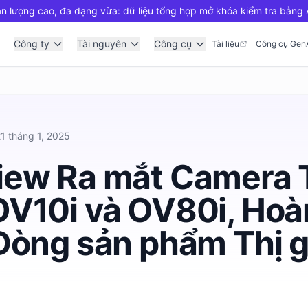
n lượng cao, đa dạng vừa: dữ liệu tổng hợp mở khóa kiểm tra bằng A
Công ty
Tài nguyên
Công cụ
Tài liệu
Công cụ Gen
1 tháng 1, 2025
iew Ra mắt Camera
OV10i và OV80i, Hoà
Dòng sản phẩm Thị g