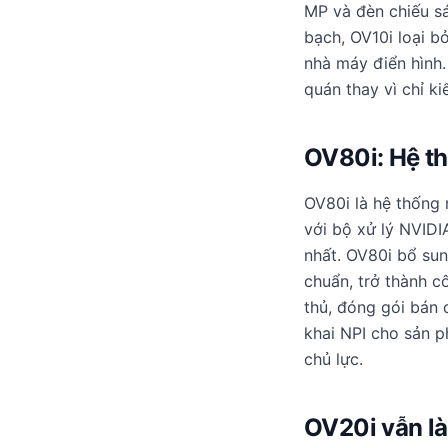
MP và đèn chiếu sá
bạch, OV10i loại b
nhà máy điển hình.
quán thay vì chỉ k
OV80i: Hệ th
OV80i là hệ thống
với bộ xử lý NVIDI
nhất. OV80i bổ sun
chuẩn, trở thành c
thủ, đóng gói bán 
khai NPI cho sản p
chủ lực.
OV20i vẫn là