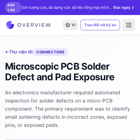
BÁO
Sản lượng cao, đa dạng vừa: dữ liệu tổng hợp mở khóa kiểm tra bằng AI.
Đọc ngay
CÁO
VI
Trao đổi với kỹ sư
Open
←
Thư viện lỗi
CONNECTORS
Microscopic PCB Solder
Defect and Pad Exposure
An electronics manufacturer required automated
inspection for solder defects on a micro-PCB
component. The primary requirement was to identify
small soldering defects in incorrect zones, exposed
pins, or exposed pads.