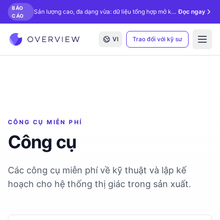
BÁO
Sản lượng cao, đa dạng vừa: dữ liệu tổng hợp mở khóa kiểm tra bằng AI.
Đọc ngay
CÁO
VI
Trao đổi với kỹ sư
Open
CÔNG CỤ MIỄN PHÍ
Công cụ
Các công cụ miễn phí về kỹ thuật và lập kế
hoạch cho hệ thống thị giác trong sản xuất.