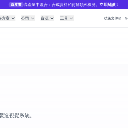
高產量中混合：合成資料如何解鎖AI檢測。
立即閱讀
白皮書
決方案
公司
資源
工具
技術文件
G
製造視覺系統。