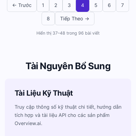
← Trước
1
2
3
4
5
6
7
8
Tiếp Theo →
Hiển thị
37
–
48
trong
96
bài viết
Tài Nguyên Bổ Sung
Tài Liệu Kỹ Thuật
Truy cập thông số kỹ thuật chi tiết, hướng dẫn
tích hợp và tài liệu API cho các sản phẩm
Overview.ai.