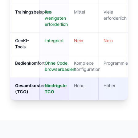
Trainingsbeispiele
Am
Mittel
Viele
wenigsten
erforderlich
erforderlich
GenKI-
Integriert
Nein
Nein
Tools
Bedienkomfort
Ohne Code,
Komplexe
Programmierung
browserbasiert
Konfiguration
Gesamtkosten
Niedrigste
Höher
Höher
(TCO)
TCO