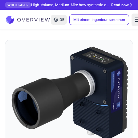
High-Volume, Medium-Mix: how synthetic data unlocks AI inspection.
Read now
WHITEPAPER
DE
Mit einem Ingenieur sprechen