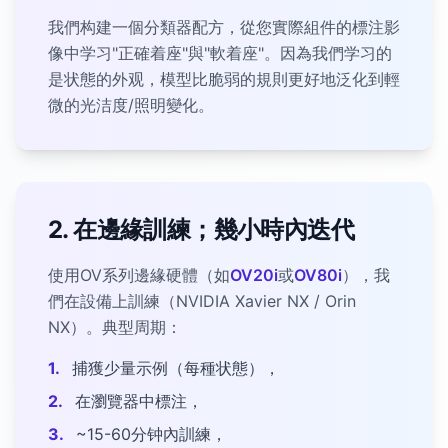
我們构建一個分類器配方，從您實際組件的標注影
像中学习"正確着座"與"軟着座"。因為我們学习的
是状態的外观，模型比脆弱的規則更好地泛化到輕
微的光洁度/照明變化。
2. 在邊緣訓練；幾小時內迭代
使用OV系列邊緣硬體（如
OV20i
或
OV80i
），我
們在設備上訓練（NVIDIA Xavier NX / Orin
NX）。典型周期：
1.
捕獲少量示例（每種状態），
2.
在瀏覽器中標注，
3.
~15-60分钟內訓練，