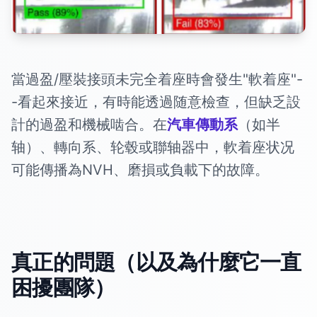
當過盈/壓裝接頭未完全着座時會發生"軟着座"-
-看起來接近，有時能透過随意檢查，但缺乏設
計的過盈和機械啮合。在
汽車傳動系
（如半
轴）、轉向系、轮毂或聯轴器中，軟着座状况
可能傳播為NVH、磨損或負載下的故障。
真正的問題（以及為什麼它一直
困擾團隊）