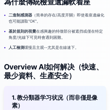
為什麼傳統檢查遺漏軟着座
•
二進制感測器
（简单的存在/高度开關）即使着座邊緣化
也可能讀取"OK"。
•
基於規則的視覺
在感興趣的特徵部分被遮挡或僅在特定
角度/光線下可見時會遇到困難。
•
人工檢測
缓慢且主观--尤其是在線速下。
Overview AI如何解决（快速、
最少資料、生產安全）
1. 教分類器学习状况（而非僅是像
素）