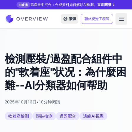
高產量中混合：合成資料如何解鎖AI檢測。
立即閱讀
白皮書
繁體
聯絡視覺工程師
Open
檢測壓裝/過盈配合組件中
的"軟着座"状况：為什麼困
難--AI分類器如何帮助
2025年10月16日
•
10分钟阅讀
軟着座檢測
壓裝檢測
過盈配合
邊緣AI視覺