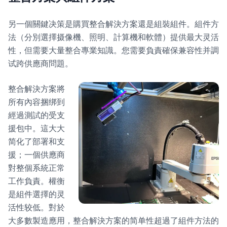
另一個關鍵决策是購買整合解決方案還是組裝組件。組件方
法（分別選擇摄像機、照明、計算機和軟體）提供最大灵活
性，但需要大量整合專業知識。您需要負責確保兼容性并調
试跨供應商問題。
整合解決方案將
所有內容捆绑到
經過測試的受支
援包中。這大大
简化了部署和支
援；一個供應商
對整個系統正常
工作負責。權衡
是組件選擇的灵
活性较低。對於
大多數製造應用，整合解決方案的简单性超過了組件方法的