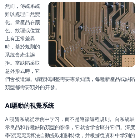
然而，傳統系統
難以處理自然變
化。當產品在颜
色、紋理或位置
上有正常差異
時，基於規則的
系統會產生誤
拒。當缺陷采取
意外形式時，它
們會被遺漏。编程和調整需要專業知識，每種新產品或缺陷
類型都需要額外的开發。
AI驅動的視覺系統
AI視覺系統從示例中学习，而不是遵循编程規則。向系統展
示良品和各種缺陷類型的影像，它就會学會區分它們。深度
學習演演演算法自動提取相關特徵，并根據從資料中学到的