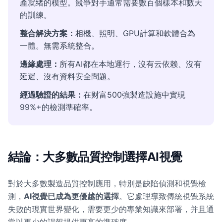
產就绪的模型。競爭對手通常需要數百個樣本和數天
的訓練。
整合解決方案：
相機、照明、GPU計算和軟體合為
一體。無需系統整合。
邊緣處理：
所有AI都在本地運行，沒有云依赖、沒有
延遲、沒有資料安全問題。
經過驗證的結果：
在财富500強製造設施中實現
99%+的檢測準確率。
結論：大多數品質控制選擇AI視覺
對於大多數製造品質控制應用，特別是缺陷偵測和視覺檢
測，
AI視覺已成為更優越的選擇
。它處理導致傳統視覺系統
失败的現實世界變化，需要更少的專業知識來部署，并且通