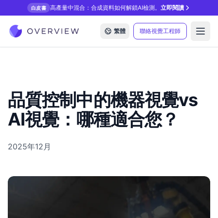
高產量中混合：合成資料如何解鎖AI檢測。
立即閱讀
白皮書
繁體
聯絡視覺工程師
Open
品質控制中的機器視覺vs
AI視覺：哪種適合您？
2025年12月