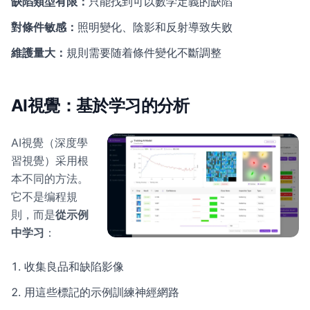
缺陷類型有限：
只能找到可以數学定義的缺陷
對條件敏感：
照明變化、陰影和反射導致失败
維護量大：
規則需要随着條件變化不斷調整
AI視覺：基於学习的分析
AI視覺（深度學
習視覺）采用根
本不同的方法。
它不是编程規
則，而是
從示例
中学习
：
收集良品和缺陷影像
用這些標記的示例訓練神經網路