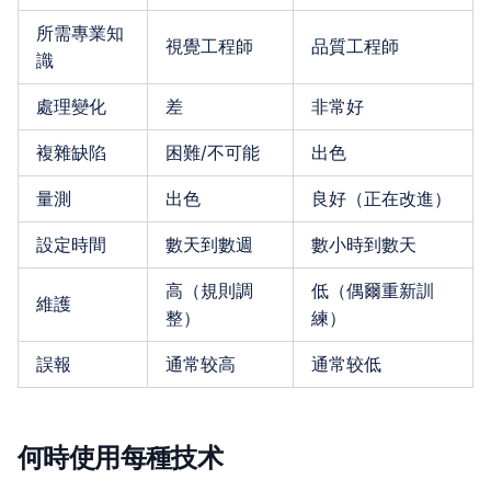
所需專業知
視覺工程師
品質工程師
識
處理變化
差
非常好
複雜缺陷
困難/不可能
出色
量測
出色
良好（正在改進）
設定時間
數天到數週
數小時到數天
高（規則調
低（偶爾重新訓
維護
整）
練）
誤報
通常较高
通常较低
何時使用每種技术