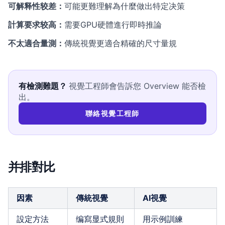
可解释性较差：
可能更難理解為什麼做出特定决策
計算要求较高：
需要GPU硬體進行即時推論
不太適合量測：
傳統視覺更適合精確的尺寸量規
有檢測難題？
視覺工程師會告訴您 Overview 能否檢
出。
聯絡視覺工程師
并排對比
因素
傳統視覺
AI視覺
設定方法
编寫显式規則
用示例訓練