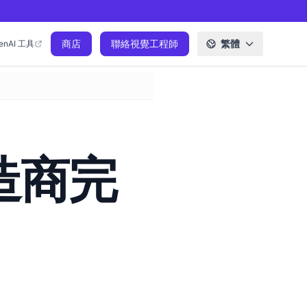
商店
聯絡視覺工程師
繁體
enAI 工具
造商完