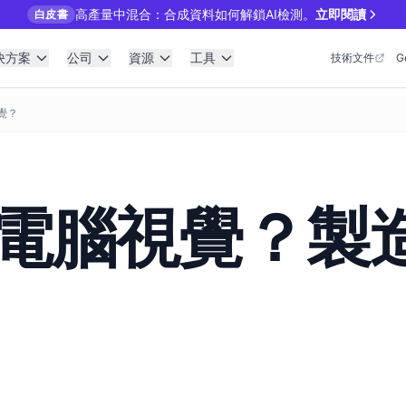
高產量中混合：合成資料如何解鎖AI檢測。
立即閱讀
白皮書
決方案
公司
資源
工具
技術文件
G
覺？
電腦視覺？製