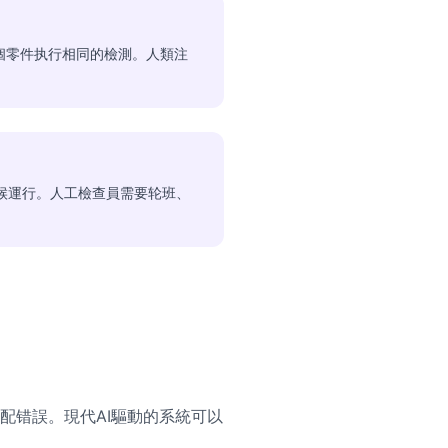
0個零件执行相同的檢測。人類注
候運行。人工檢查員需要轮班、
配错誤。現代AI驅動的系統可以