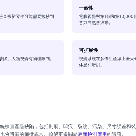
一致性
檢查複雜零件可能需要數秒到
電腦視覺對第1個和第10,00
意力自然會波動。
可扩展性
缺陷。人類視覺有物理限制。
視覺系統在多條生產線上全天
休息和培訓。
統檢查產品缺陷，包括劃痕、凹痕、裂紋、污染、尺寸誤差和裝
也會遺漏的細微異常。瞭解更多關於
表面檢測應用
的資訊。