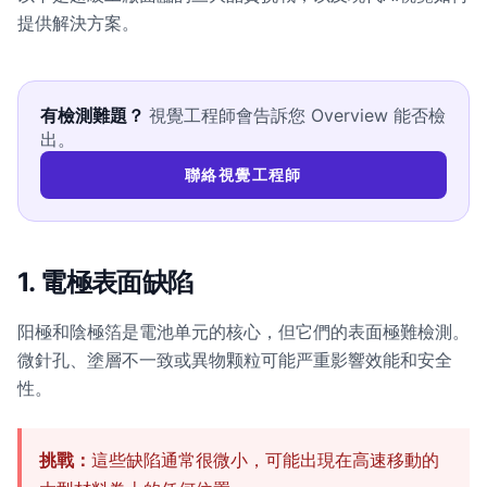
提供解決方案。
有檢測難題？
視覺工程師會告訴您 Overview 能否檢
出。
聯絡視覺工程師
1. 電極表面缺陷
阳極和陰極箔是電池单元的核心，但它們的表面極難檢測。
微針孔、塗層不一致或異物颗粒可能严重影響效能和安全
性。
挑戰：
這些缺陷通常很微小，可能出現在高速移動的