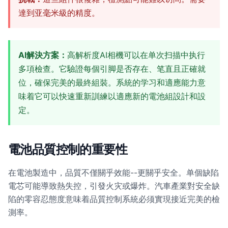
達到亚毫米級的精度。
AI解決方案：
高解析度AI相機可以在单次扫描中执行
多項檢查。它驗證每個引脚是否存在、笔直且正確就
位，確保完美的最終組裝。系統的学习和適應能力意
味着它可以快速重新訓練以適應新的電池組設計和設
定。
電池品質控制的重要性
在電池製造中，品質不僅關乎效能--更關乎安全。单個缺陷
電芯可能導致熱失控，引發火灾或爆炸。汽車產業對安全缺
陷的零容忍態度意味着品質控制系統必须實現接近完美的檢
測率。