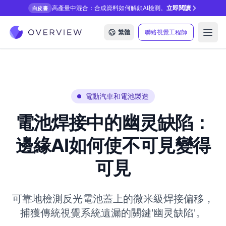
高產量中混合：合成資料如何解鎖AI檢測。
立即閱讀
白皮書
繁體
聯絡視覺工程師
Open
電動汽車和電池製造
電池焊接中的幽灵缺陷：
邊緣AI如何使不可見變得
可見
可靠地檢測反光電池蓋上的微米級焊接偏移，
捕獲傳統視覺系統遺漏的關鍵'幽灵缺陷'。