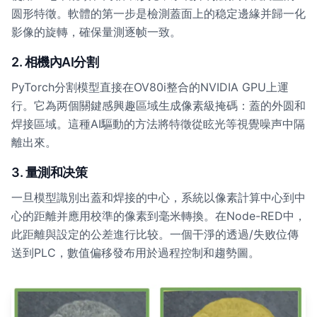
圆形特徵。軟體的第一步是檢測蓋面上的稳定邊緣并歸一化
影像的旋轉，確保量測逐帧一致。
2. 相機內AI分割
PyTorch分割模型直接在OV80i整合的NVIDIA GPU上運
行。它為两個關鍵感興趣區域生成像素級掩碼：蓋的外圆和
焊接區域。這種AI驅動的方法將特徵從眩光等視覺噪声中隔
離出來。
3. 量測和决策
一旦模型識別出蓋和焊接的中心，系統以像素計算中心到中
心的距離并應用校準的像素到毫米轉換。在Node-RED中，
此距離與設定的公差進行比较。一個干淨的透過/失败位傳
送到PLC，數值偏移發布用於過程控制和趨勢圖。