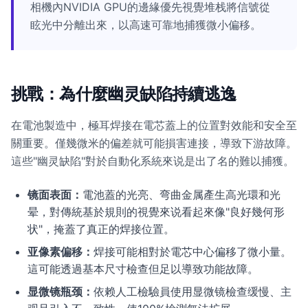
相機內NVIDIA GPU的邊緣優先視覺堆栈將信號從
眩光中分離出來，以高速可靠地捕獲微小偏移。
挑戰：為什麼幽灵缺陷持續逃逸
在電池製造中，極耳焊接在電芯蓋上的位置對效能和安全至
關重要。僅幾微米的偏差就可能損害連接，導致下游故障。
這些"幽灵缺陷"對於自動化系統來说是出了名的難以捕獲。
镜面表面：
電池蓋的光亮、弯曲金属產生高光環和光
晕，對傳統基於規則的視覺來说看起來像"良好幾何形
状"，掩蓋了真正的焊接位置。
亚像素偏移：
焊接可能相對於電芯中心偏移了微小量。
這可能透過基本尺寸檢查但足以導致功能故障。
显微镜瓶颈：
依赖人工檢驗員使用显微镜檢查缓慢、主