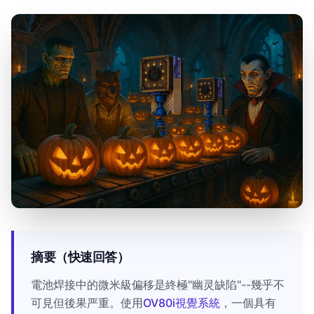
摘要（快速回答）
電池焊接中的微米級偏移是終極"幽灵缺陷"--幾乎不
可見但後果严重。使用
OV80i視覺系統
，一個具有