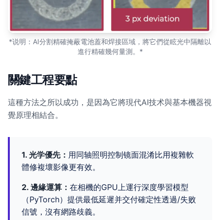
*说明：AI分割精確掩蔽電池蓋和焊接區域，將它們從眩光中隔離以
進行精確幾何量測。*
關鍵工程要點
這種方法之所以成功，是因為它將現代AI技术與基本機器視
覺原理相結合。
1. 光学優先：
用同轴照明控制镜面混淆比用複雜軟
體修複壞影像更有效。
2. 邊緣運算：
在相機的GPU上運行深度學習模型
（PyTorch）提供最低延遲并交付確定性透過/失败
信號，沒有網路歧義。