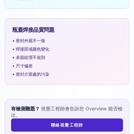
瓶蓋焊接品質問題
• 密封外观不一致
• 焊接區域颜色變化
• 表面紋理不規則
• 尺寸偏差
• 密封介面處的污染
有檢測難題？
視覺工程師會告訴您 Overview 能否檢
出。
聯絡視覺工程師