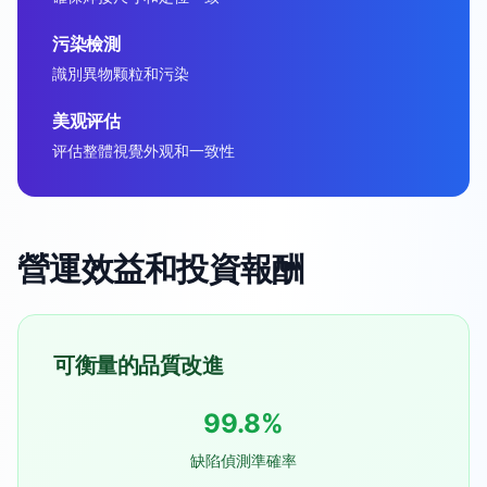
污染檢測
識別異物颗粒和污染
美观评估
评估整體視覺外观和一致性
營運效益和投資報酬
可衡量的品質改進
99.8%
缺陷偵測準確率