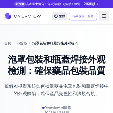
高產量中混合：合成資料如何解鎖AI檢測。
立即閱讀
白皮書
繁體
聯絡視覺工程師
Open
首頁
›
部落格
›
泡罩包裝和瓶蓋焊接外观檢測
泡罩包裝和瓶蓋焊接外观
檢測：確保藥品包裝品質
瞭解AI視覺系統如何檢測藥品泡罩包裝和瓶蓋焊接中
的外观缺陷，確保產品完整性和法規合規。
Overview AI團隊
2025年1月15日