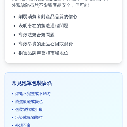
外观缺陷虽然不影響產品安全，但可能：
削弱消費者對產品品質的信心
表明潜在的製造過程問題
導致法規合規問題
導致昂貴的產品召回或浪費
損害品牌声誉和市場地位
常見泡罩包裝缺陷
• 焊缝不完整或不均匀
• 烧焦痕迹或變色
• 包裝皱褶或折痕
• 污染或異物颗粒
• 外观不良