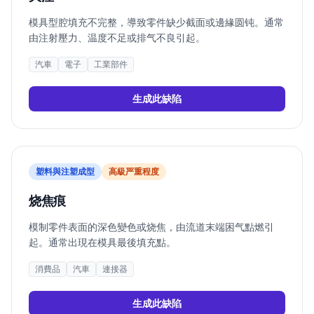
模具型腔填充不完整，導致零件缺少截面或邊緣圆钝。通常
由注射壓力、温度不足或排气不良引起。
汽車
電子
工業部件
生成此缺陷
塑料與注塑成型
高
級严重程度
烧焦痕
模制零件表面的深色變色或烧焦，由流道末端困气點燃引
起。通常出現在模具最後填充點。
消費品
汽車
連接器
生成此缺陷