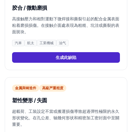
胶合 / 微動磨損
高接触壓力和相對運動下微焊接和撕裂引起的配合金属表面
粘着磨損損傷。在接触介面處表現為粗糙、坑洼或撕裂的表
面斑块。
汽車
航太
工業機械
油气
生成此缺陷
金属與铸造件
高
級严重程度
塑性變形 / 失圆
超載荷、工裝設定不當或搬運損傷導致超過彈性極限的永久
形状變化。在孔公差、轴幾何形状和精密加工密封面中至關
重要。