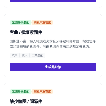
紧固件與裝配
高
級严重程度
弯曲 / 損壞紧固件
因搬運不當、驅入错誤或先前亂牙導致杆部弯曲、螺紋變形
或頭部損壞的紧固件。弯曲紧固件無法達到規定夹紧力。
汽車
航太
工業裝配
生成此缺陷
紧固件與裝配
高
級严重程度
缺少墊圈 / 間隔件