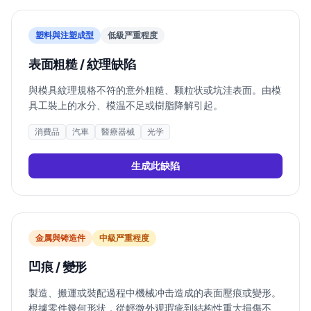
塑料與注塑成型
低
級严重程度
表面粗糙 / 紋理缺陷
與模具紋理規格不符的意外粗糙、颗粒状或坑洼表面。由模
具工裝上的水分、模温不足或樹脂降解引起。
消費品
汽車
醫療器械
光学
生成此缺陷
金属與铸造件
中
級严重程度
凹痕 / 變形
製造、搬運或裝配過程中機械冲击造成的表面壓痕或變形。
根據零件幾何形状，從輕微外观瑕疵到結构性重大損傷不