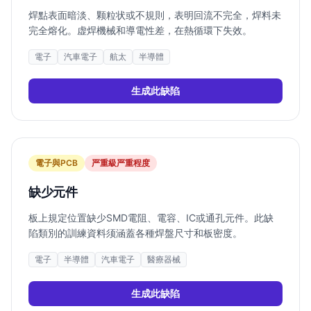
焊點表面暗淡、颗粒状或不規則，表明回流不完全，焊料未
完全熔化。虚焊機械和導電性差，在熱循環下失效。
電子
汽車電子
航太
半導體
生成此缺陷
電子與PCB
严重
級严重程度
缺少元件
板上規定位置缺少SMD電阻、電容、IC或通孔元件。此缺
陷類別的訓練資料须涵蓋各種焊盤尺寸和板密度。
電子
半導體
汽車電子
醫療器械
生成此缺陷