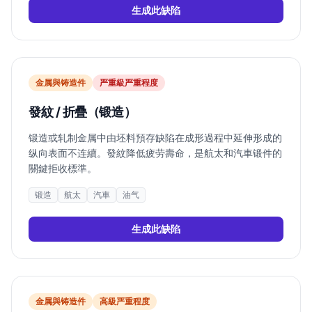
生成此缺陷
金属與铸造件
严重
級严重程度
發紋 / 折疊（锻造）
锻造或轧制金属中由坯料預存缺陷在成形過程中延伸形成的
纵向表面不连續。發紋降低疲劳壽命，是航太和汽車锻件的
關鍵拒收標準。
锻造
航太
汽車
油气
生成此缺陷
金属與铸造件
高
級严重程度