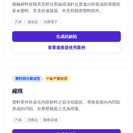
熔融材料從模具型腔分型線或顶針位置逸出時形成的薄翅状
多余塑料。常見於連接器、外壳和精密塑料部件。
汽車
連接器
消費電子
生成此缺陷
查看連接器使用案例
塑料與注塑成型
中
級严重程度
縮痕
塑料零件外皮在內部材料之前冷却固化，導致表面向內凹陷
形成的凹陷。在厚壁截面上尤為明显。
汽車
消費品
醫療器械