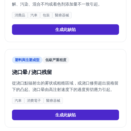
解、污染、混合不均或着色剂添加量不一致引起。
消費品
汽車
包裝
醫療器械
生成此缺陷
塑料與注塑成型
低
級严重程度
浇口晕 / 浇口残留
從浇口點辐射出的雾状或粗糙區域，或浇口修剪超出規格留
下的凸起。浇口晕由高注射速度下的過度剪切應力引起。
汽車
消費電子
醫療器械
生成此缺陷