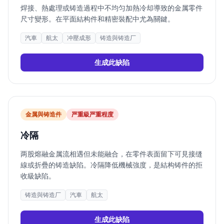
焊接、熱處理或铸造過程中不均匀加熱冷却導致的金属零件
尺寸變形。在平面結构件和精密裝配中尤為關鍵。
汽車
航太
冲壓成形
铸造與铸造厂
生成此缺陷
金属與铸造件
严重
級严重程度
冷隔
两股熔融金属流相遇但未能融合，在零件表面留下可見接缝
線或折疊的铸造缺陷。冷隔降低機械強度，是結构铸件的拒
收級缺陷。
铸造與铸造厂
汽車
航太
生成此缺陷