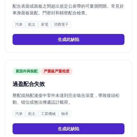
配合表面或面板之間超出規定公差帶的可量測間隙。常見於
車身面板裝配、門密封和精密配合檢查。
汽車
航太
家電
消費電子
生成此缺陷
紧固件與裝配
严重
級严重程度
過盈配合失效
壓配或熱配連接中零件未達到完全啮合深度，導致接頭松
動、错位或無法傳遞設計載荷。
汽車
航太
工業機械
轴承
生成此缺陷