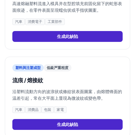
高速熔融塑料流進入模具并在型腔填充前固化留下的蛇形表
面痕迹，在零件表面呈現蠕虫状或手指状圖案。
汽車
消費電子
工業部件
生成此缺陷
塑料與注塑成型
低
級严重程度
流痕 / 熔接紋
沿塑料流動方向的波浪状或條紋状表面圖案，由熔體锋面的
温差引起，常在大平面上显現為微波紋或變色帶。
汽車
消費品
包裝
家電
生成此缺陷