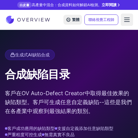
高產量中混合：合成資料如何解鎖AI檢測。
立即閱讀
白皮書
繁體
聯絡視覺工程師
Open
生成式AI缺陷合成
合成缺陷目录
客戶在OV Auto-Defect Creator中取得最佳效果的
缺陷類型。客戶可生成任意自定義缺陷--這些是我們
在各產業中观察到最強結果的類別。
客戶成功應用的缺陷類型
支援自定義添加任意缺陷類型
严重程度可控生成
無需真實不良品