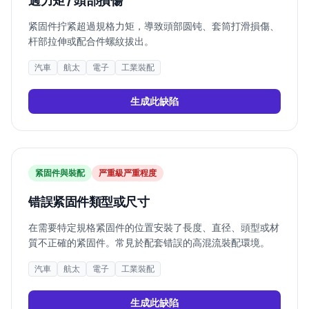
過力矩 / 頭部損傷
紧固件拧紧超過規格力矩，導致頭部圆钝、套筒打滑損傷、
杆部拉伸或配合件螺紋拔出。
汽車
航太
電子
工業裝配
生成此缺陷
紧固件與裝配
严重
級严重程度
错誤紧固件類型或尺寸
在需要特定規格紧固件的位置安裝了長度、直径、頭型或材
質不正確的紧固件。常見於配套错誤的高混流裝配環境。
汽車
航太
電子
工業裝配
生成此缺陷