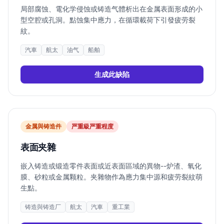
局部腐蚀、電化学侵蚀或铸造气體析出在金属表面形成的小
型空腔或孔洞。點蚀集中應力，在循環載荷下引發疲劳裂
紋。
汽車
航太
油气
船舶
生成此缺陷
金属與铸造件
严重
級严重程度
表面夹雜
嵌入铸造或锻造零件表面或近表面區域的異物--炉渣、氧化
膜、砂粒或金属颗粒。夹雜物作為應力集中源和疲劳裂紋萌
生點。
铸造與铸造厂
航太
汽車
重工業