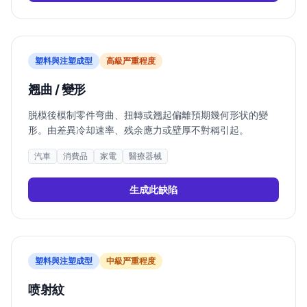
塑料與注塑成型
高
級严重程度
翘曲 / 變形
脱模後模制零件弯曲、扭轉或翘起偏離預期幾何形状的變
形。由差異冷却速率、残余應力或壁厚不對稱引起。
汽車
消費品
家電
醫療器械
生成此缺陷
塑料與注塑成型
中
級严重程度
喷射紋