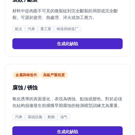
材料中從肉眼不可見的微裂紋到完全斷裂的局部或完全斷
裂。可源於疲劳、熱處理、淬火或加工應力。
航太
汽車
重工業
铸造與铸造厂
生成此缺陷
金属與铸造件
高
級严重程度
腐蚀 / 锈蚀
氧化诱導的表面退化，表現為锈蚀、點蚀或變色。對於必须
在結构損傷發生前捕獲早期腐蚀的檢測模型訓練尤為重要。
汽車
基础設施
船舶
油气
生成此缺陷