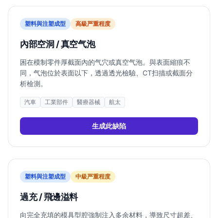
塑料與注塑成型
高
級严重程度
內部空洞 / 真空气泡
困在模制零件厚截面內的气穴或真空气泡。與表面縮痕不
同，气泡位於表面以下，透過透光檢驗、CT扫描或截面分
析檢測。
汽車
工業部件
醫療器械
航太
生成此缺陷
塑料與注塑成型
中
級严重程度
過充 / 飛邊溢料
向完全充填的模具型腔強制注入多余材料，導致尺寸超差、