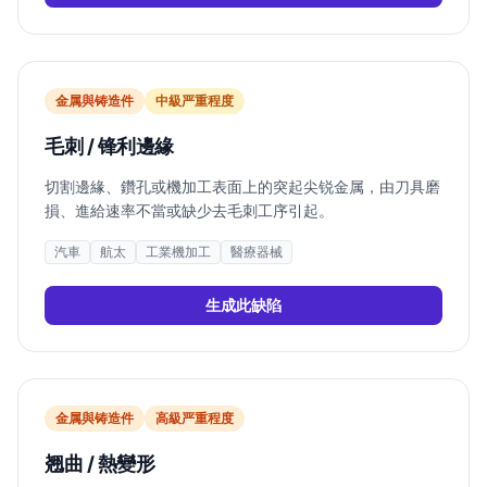
金属與铸造件
中
級严重程度
毛刺 / 锋利邊緣
切割邊緣、鑽孔或機加工表面上的突起尖锐金属，由刀具磨
損、進給速率不當或缺少去毛刺工序引起。
汽車
航太
工業機加工
醫療器械
生成此缺陷
金属與铸造件
高
級严重程度
翘曲 / 熱變形