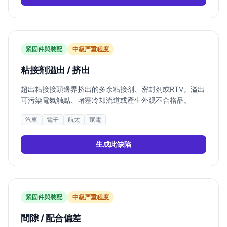
紧固件與裝配
中
級严重程度
粘接剂溢出 / 挤出
超出粘接接頭邊界挤出的多余粘接剂、密封剂或RTV。溢出
可污染電氣触點、堵塞冷却流道或產生外观不合格品。
汽車
電子
航太
家電
生成此缺陷
紧固件與裝配
中
級严重程度
間隙 / 配合偏差