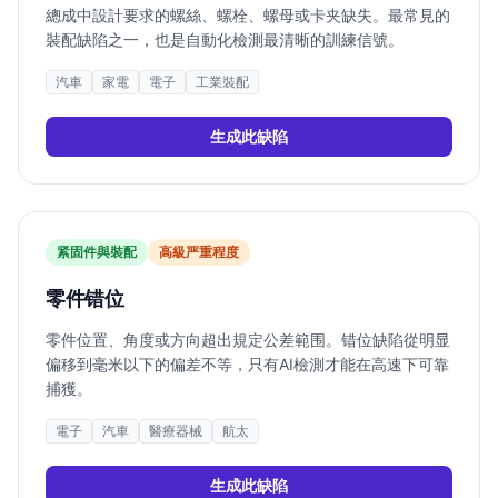
總成中設計要求的螺絲、螺栓、螺母或卡夹缺失。最常見的
裝配缺陷之一，也是自動化檢測最清晰的訓練信號。
汽車
家電
電子
工業裝配
生成此缺陷
紧固件與裝配
高
級严重程度
零件错位
零件位置、角度或方向超出規定公差範围。错位缺陷從明显
偏移到毫米以下的偏差不等，只有AI檢測才能在高速下可靠
捕獲。
電子
汽車
醫療器械
航太
生成此缺陷