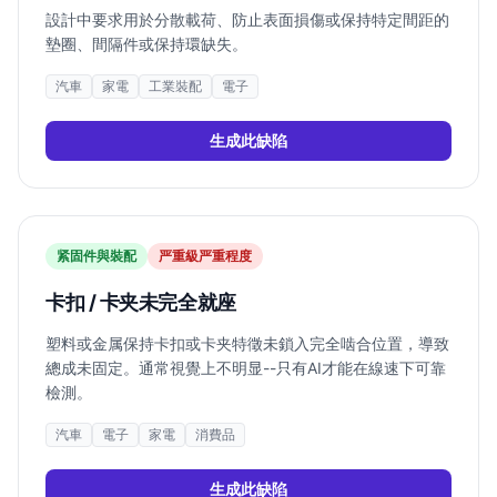
設計中要求用於分散載荷、防止表面損傷或保持特定間距的
墊圈、間隔件或保持環缺失。
汽車
家電
工業裝配
電子
生成此缺陷
紧固件與裝配
严重
級严重程度
卡扣 / 卡夹未完全就座
塑料或金属保持卡扣或卡夹特徵未鎖入完全啮合位置，導致
總成未固定。通常視覺上不明显--只有AI才能在線速下可靠
檢測。
汽車
電子
家電
消費品
生成此缺陷