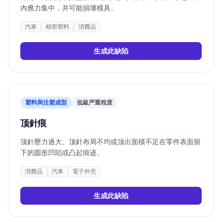
內應力集中，并可能損壞模具。
汽車
精密塑料
消費品
生成此缺陷
塑料與注塑成型
低
級严重程度
顶針痕
顶針壓力過大、顶針布局不均或顶出面積不足在零件表面留
下的圆形凹陷或凸起痕迹。
消費品
汽車
電子外壳
生成此缺陷