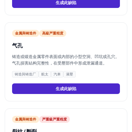
生成此缺陷
金属與铸造件
高
級严重程度
气孔
铸造或锻造金属零件表面或內部的小型空洞、凹坑或孔穴。
气孔損害結构完整性，在受壓部件中形成泄漏通道。
铸造與铸造厂
航太
汽車
液壓
生成此缺陷
金属與铸造件
严重
級严重程度
裂紋 / 斷裂