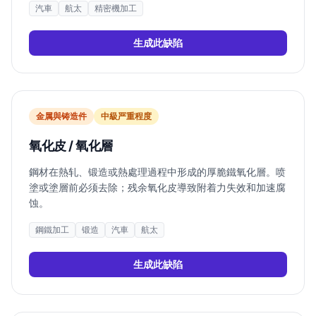
汽車
航太
精密機加工
生成此缺陷
金属與铸造件
中
級严重程度
氧化皮 / 氧化層
鋼材在熱轧、锻造或熱處理過程中形成的厚脆鐵氧化層。喷
塗或塗層前必须去除；残余氧化皮導致附着力失效和加速腐
蚀。
鋼鐵加工
锻造
汽車
航太
生成此缺陷