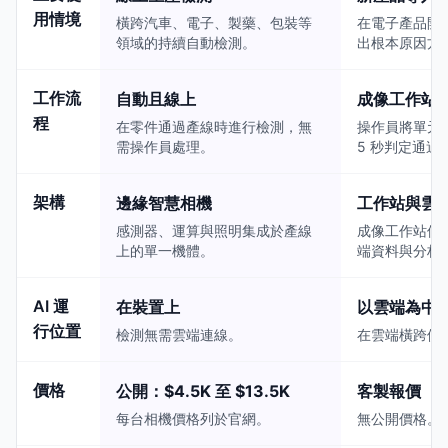
用情境
橫跨汽車、電子、製藥、包裝等
在電子產品開
領域的持續自動檢測。
出根本原因方
工作流
自動且線上
成像工作站
程
在零件通過產線時進行檢測，無
操作員將單元放
需操作員處理。
5 秒判定通過
架構
邊緣智慧相機
工作站與雲
感測器、運算與照明集成於產線
成像工作站使
上的單一機體。
端資料與分析
AI 運
在裝置上
以雲端為中
行位置
檢測無需雲端連線。
在雲端橫跨供
價格
公開：$4.5K 至 $13.5K
客製報價
每台相機價格列於官網。
無公開價格。