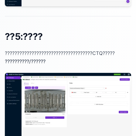
??5:????
????????????????????????????????????CTQ?????
??????????/??????