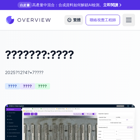
高產量中混合：合成資料如何解鎖AI檢測。
立即閱讀
白皮書
繁體
聯絡視覺工程師
Open
???????:????
2025?12?4?
•
7????
????
????
????