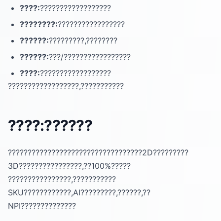
????:
??????????????????
????????:
?????????????????
??????:
?????????,????????
??????:
???/?????????????????
????:
??????????????????
??????????????????,???????????
????:??????
??????????????????????????????????2D?????????
3D????????????????,??100%?????
????????????????,???????????
SKU????????????,AI?????????,??????,??
NPI??????????????