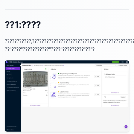
??1:????
???????????,??????????????????????????????????????????
??"????"???????????"????"?????????"??"?