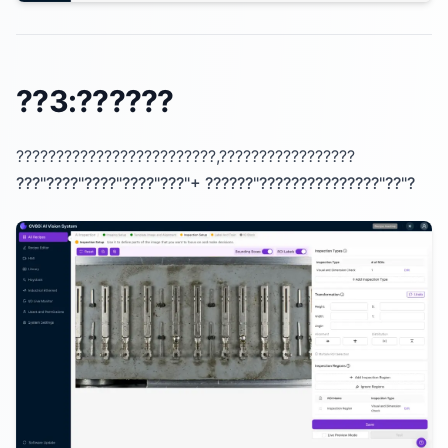
??3:??????
?????????????????????????,?????????????????
???"????"????"????"???"+ ??????"???????????????"??"?