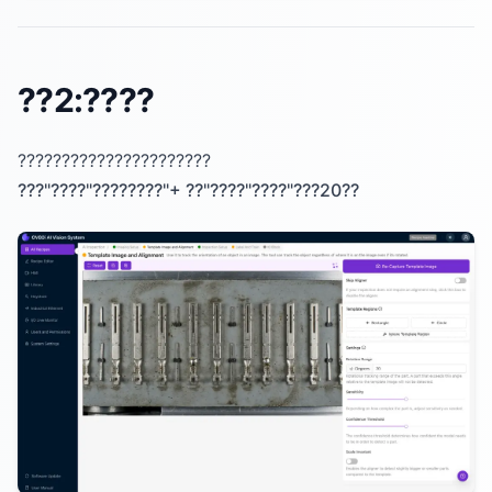
??2:????
??????????????????????
???"????"????????"+ ??"????"????"???20??